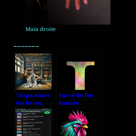
Main droite
_______
Tu qui aimes
Encre de feu
les livres,
humide
dis-moi