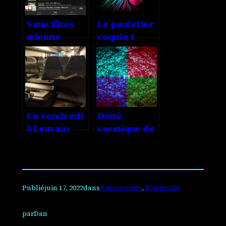
Vous fûtes
Le pouletier
mienne
coquin 1
Un vendredi
Déité
à Louvain
cosmique de
sucre
Publié
juin 17, 2022
dans
Autorretrato
, 
Fotografía
par
Dan