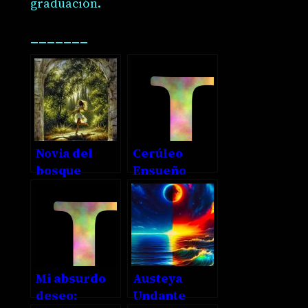
graduación.
_______
Novia del
Cerúleo
bosque
Ensueño
Mi absurdo
Austeya
deseo:
Undante